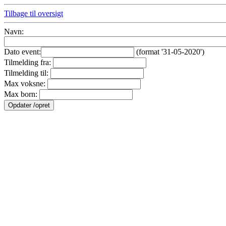
Tilbage til oversigt
Navn:
Dato event:
(format '31-05-2020')
Tilmelding fra:
Tilmelding til:
Max voksne:
Max born: