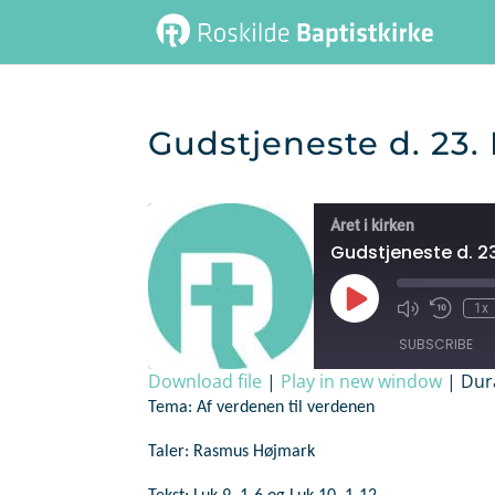
Gudstjeneste d. 23.
Året i kirken
Gudstjeneste d. 2
Play
1x
Episode
SUBSCRIBE
Download file
|
Play in new window
|
Dur
Tema: Af verdenen til verdenen
SHARE
RSS FEED
Taler: Rasmus Højmark
LINK