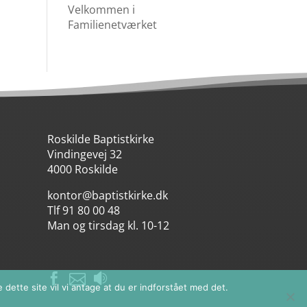
Velkommen i
Familienetværket
Roskilde Baptistkirke
Vindingevej 32
4000 Roskilde
kontor@baptistkirke.dk
Tlf 91 80 00 48
Man og tirsdag kl. 10-12



dette site vil vi antage at du er indforstået med det.