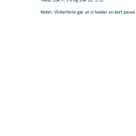
Tekst: Luk 9, 1-6 og Luk 10, 1-12
EMBED
Noter: Vinterferie gør at vi holder en kort paus