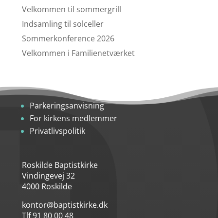
Velkommen til sommergrill
Indsamling til solceller
Sommerkonference 2026
Velkommen i Familienetværket
Parkeringsanvisning
For kirkens medlemmer
Privatlivspolitik
Roskilde Baptistkirke
Vindingevej 32
4000 Roskilde
kontor@baptistkirke.dk
Tlf 91 80 00 48