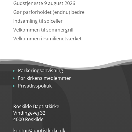
Gudstjeneste 9 august 2026
Gør parforholdet (endnu) bedre
Indsamling til solceller
Velkommen til sommergrill
Velkommen i Familienetværket
Parkeringsanvisning
For kirkens medlemmer
Privatlivspolitik
Roskilde Baptistkirke
Vindingevej 32
4000 Roskilde
kontor@baptistkirke.dk