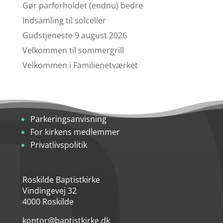
Gør parforholdet (endnu) bedre
Indsamling til solceller
Gudstjeneste 9 august 2026
Velkommen til sommergrill
Velkommen i Familienetværket
Parkeringsanvisning
For kirkens medlemmer
Privatlivspolitik
Roskilde Baptistkirke
Vindingevej 32
4000 Roskilde
kontor@baptistkirke.dk