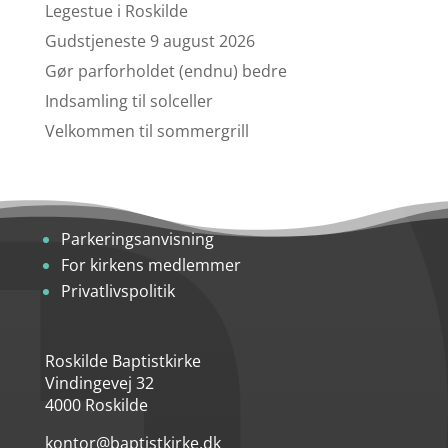
Legestue i Roskilde
Gudstjeneste 9 august 2026
Gør parforholdet (endnu) bedre
Indsamling til solceller
Velkommen til sommergrill
Parkeringsanvisning
For kirkens medlemmer
Privatlivspolitik
Roskilde Baptistkirke
Vindingevej 32
4000 Roskilde
kontor@baptistkirke.dk