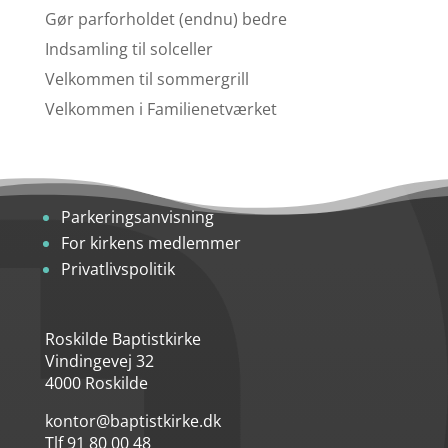
Gør parforholdet (endnu) bedre
Indsamling til solceller
Velkommen til sommergrill
Velkommen i Familienetværket
Parkeringsanvisning
For kirkens medlemmer
Privatlivspolitik
Roskilde Baptistkirke
Vindingevej 32
4000 Roskilde
kontor@baptistkirke.dk
Tlf 91 80 00 48