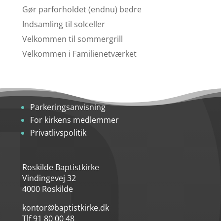
Gør parforholdet (endnu) bedre
Indsamling til solceller
Velkommen til sommergrill
Velkommen i Familienetværket
Parkeringsanvisning
For kirkens medlemmer
Privatlivspolitik
Roskilde Baptistkirke
Vindingevej 32
4000 Roskilde
kontor@baptistkirke.dk
Tlf 91 80 00 48